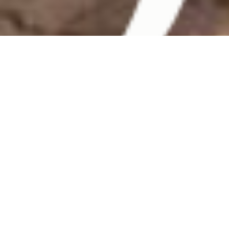
En 2019, les membres de la mission ont voyagés
en Allemagne visitant les villes de Munich,
Stuttgart et Berlin. Ils ont put rencontrer des
ingénieurs de divers domaines dans des
compagnies de renoms telles que BMW, Siemens,
Bombardier ainsi que les universités TUM
(Technische Universität Munich) et TUB
(Technische Universität Berlin). Consultez le
calendrier ci-bas pour la liste complète des
entreprises.